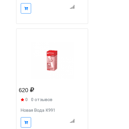
620
0
0 отзывов
Новая Вода К991