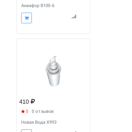
Аквафор В100-6
410
0
0 отзывов
Новая Вода К993