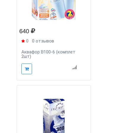
640
0
0 отзывов
Аквафор В100-6 (комплет
2шт)