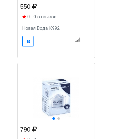
550
0
0 отзывов
Новая Вода К992
790