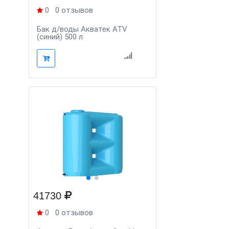
0
0 отзывов
Бак д/воды Aкватек ATV
(синий) 500 л
41730
0
0 отзывов