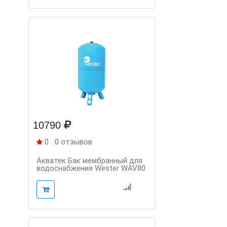
10790
0
0 отзывов
Aкватек Бак мембранный для
водоснабжения Wester WAV80