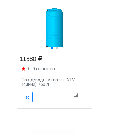
11880
0
0 отзывов
Бак д/воды Aкватек ATV
(синий) 750 л