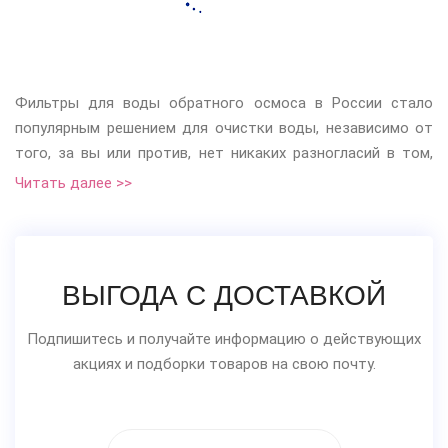
Фильтры для воды обратного осмоса в России стало
популярным решением для очистки воды, независимо от
того, за вы или против, нет никаких разногласий в том,
что в водоправоде мы стали получать далеко не
Читать далее >>
питьевую воду. Много загрязнитель присутствует среди
наших источников питьевой воды. Фильтр для воды
обратного осмоса является отличным способом удаления
фтора и всех других вредных загрязнений, обнаруженных в
ВЫГОДА С ДОСТАВКОЙ
нашем водоснабжении.
Подпишитесь и получайте информацию о действующих
Системы обратного осмоса делают водопроводную воду
акциях и подборки товаров на свою почту.
безопасной для питья. В отличие от всех других методов
фильтрации, которые удаляют целевые загрязняющие
вещества из вашего питьевого запаса и оставляют
другие вредные вещества, мощный процесс очистки