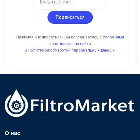
обратного осмоса с легкостью удаляет загрязнения
воды, найденные в водопроводе.
Подписаться
Системы обратного осмоса могут удаляться;
Нажимая «Подписаться» Вы соглашаетесь с
Условиями
фторид
использования сайта
свинец
и Политикой обработки персональных данных.
хлор и хлорамин,
Пестицидов
тяжелые металлы,
мерзкие паразиты,
нитраты и сульфаты,
моющие средства и многое другое.
Обратный осмос также создает кислую воду, которая
может быть полезна, если вы нацеливаетесь на
конкретные проблемы со здоровьем с помощью кислой
воды.
О нас
Заказать оборудование с доставкой по Ростовской