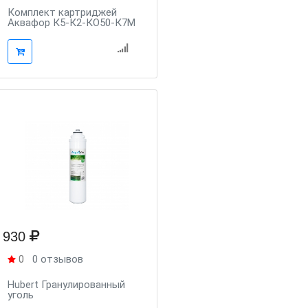
Комплект картриджей
Аквафор К5-К2-КО50-К7М
930
0
0 отзывов
Hubert Гранулированный
уголь