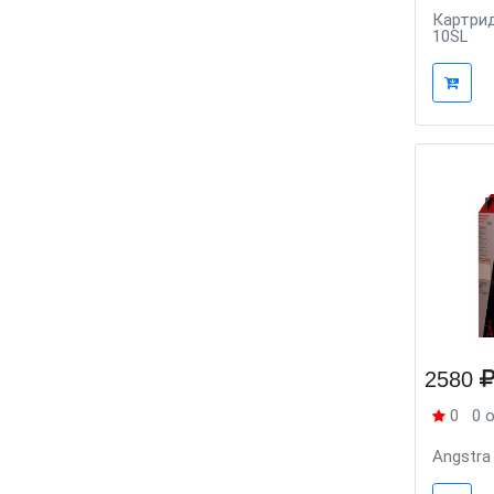
Картрид
10SL
2580
0
0 
Angstra