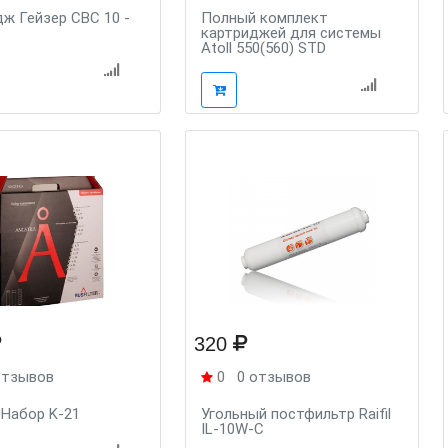
ж Гейзер CBC 10 -
Полный комплект
картриджей для системы
Atoll 550(560) STD
320
отзывов
0
0 отзывов
 Набор K-21
Угольный постфильтр Raifil
IL-10W-C