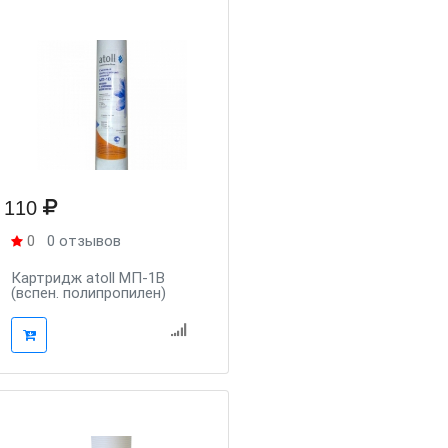
110
0
0 отзывов
Картридж atoll МП-1В
(вспен. полипропилен)