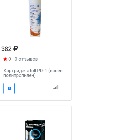
382
0
0 отзывов
Картридж atoll PD-1 (вспен.
полипропилен)