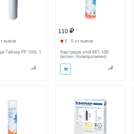
110
отзывов
0
0 отзывов
ж Гейзер PP 10SL 1
Картридж atoll МП-10В
(вспен. полипропилен)