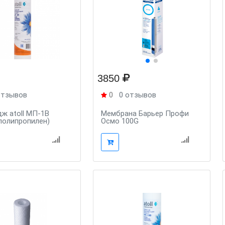
3850
отзывов
0
0 отзывов
ж atoll МП-1В
Мембрана Барьер Профи
 полипропилен)
Осмо 100G