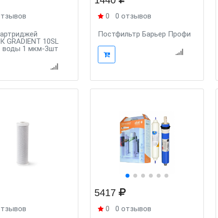
1440
отзывов
0
0 отзывов
картриджей
Постфильтр Барьер Профи
К GRADIENT 10SL
. воды 1 мкм-3шт
5417
отзывов
0
0 отзывов