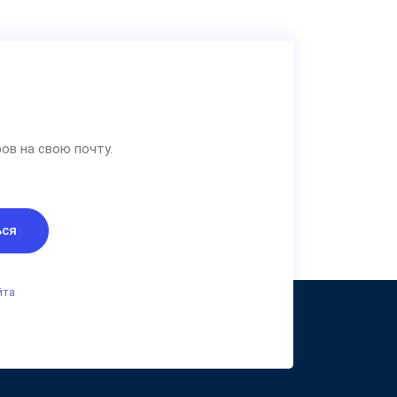
ов на свою почту.
ься
йта