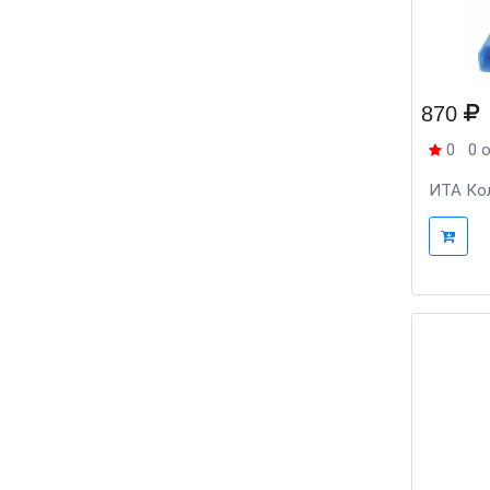
870
0
0 
ИТА Кол