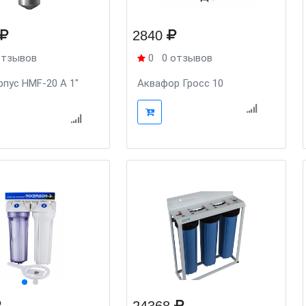
2840
отзывов
0
0 отзывов
орпус HMF-20 A 1"
Аквафор Гросс 10