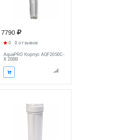
7790
0
0 отзывов
AquaPRO Корпус AQF2050C-
X 20BB