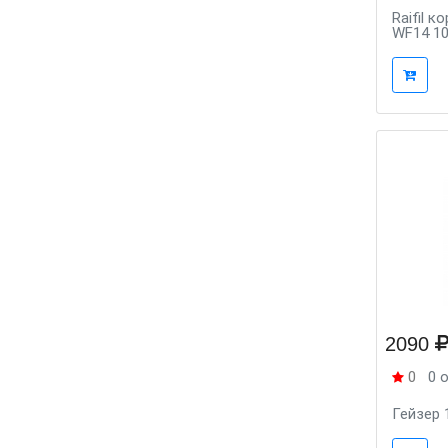
Raifil 
WF14 1
2090
0
0 
Гейзер 