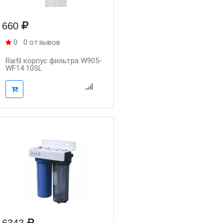
660
0
0 отзывов
Raifil корпус фильтра W905-
WF14 10SL