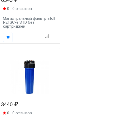
6343
0
0 отзывов
Магистральный фильтр atoll
I-21SC-e STD без
картриджей
3440
0
0 отзывов