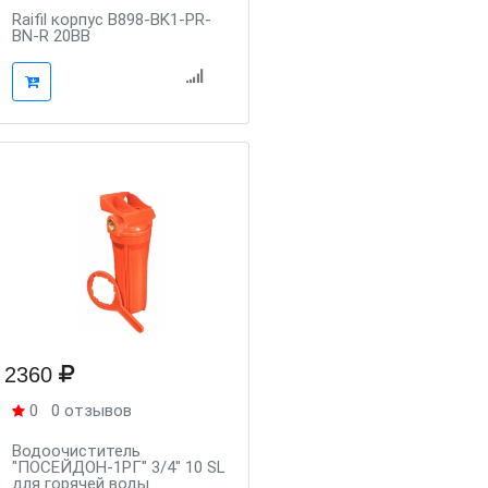
Raifil корпус B898-BK1-PR-
BN-R 20BB
2360
0
0 отзывов
Водоочиститель
"ПОСЕЙДОН-1РГ" 3/4" 10 SL
для горячей воды