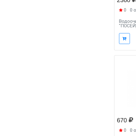
2360
0
0 
Водооч
"ПОСЕЙД
670
0
0 