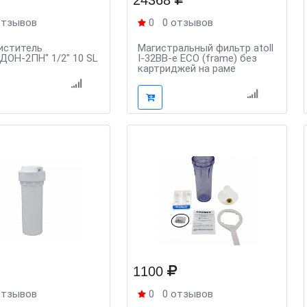
24368
отзывов
0
0 отзывов
иститель
Магистральный фильтр atoll
ОН-2ПН" 1/2" 10 SL
I-32BB-e ECO (frame) без
картриджей на раме
1100
отзывов
0
0 отзывов