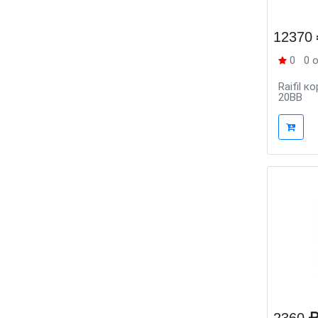
12370
0
0 
Raifil к
20BB