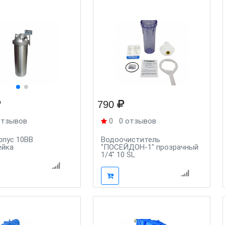
790
отзывов
0
0 отзывов
орпус 10BB
Водоочиститель
ейка
"ПОСЕЙДОН-1" прозрачный
1/4" 10 SL