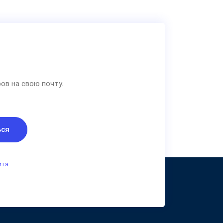
ов на свою почту.
ься
йта