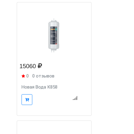
15060
0
0 отзывов
Новая Вода К858