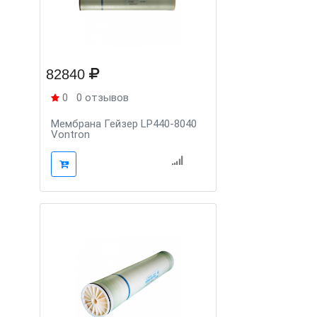
82840
0
0 отзывов
Мембрана Гейзер LP440-8040
Vontron