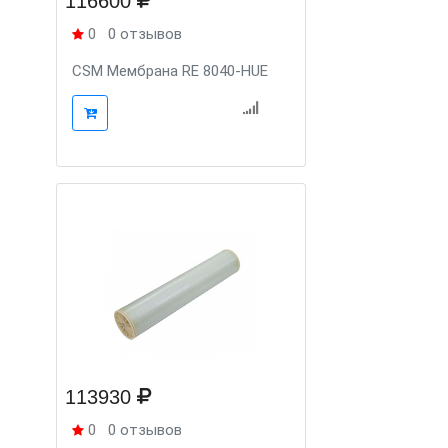
116600
0
0 отзывов
CSM Мембрана RE 8040-HUE
113930
0
0 отзывов