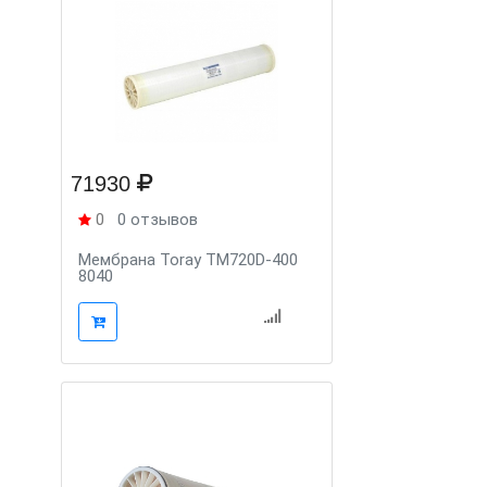
71930
0
0 отзывов
Мембрана Toray TM720D-400
8040