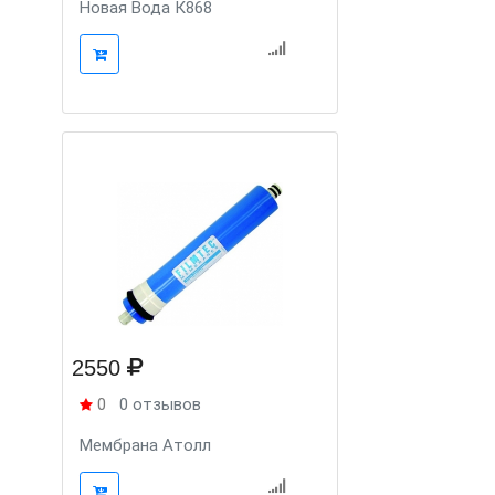
Новая Вода К868
2550
0
0 отзывов
Мембрана Атолл