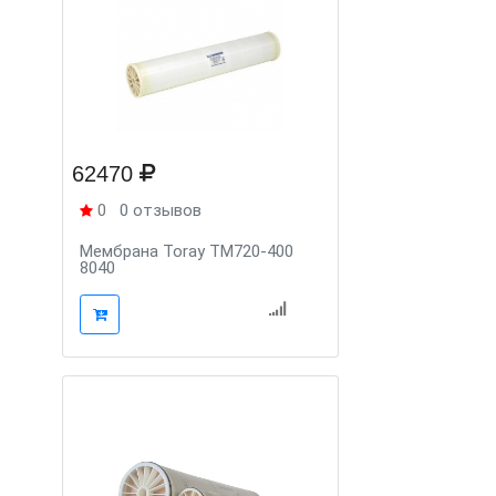
62470
0
0 отзывов
Мембрана Toray TM720-400
8040