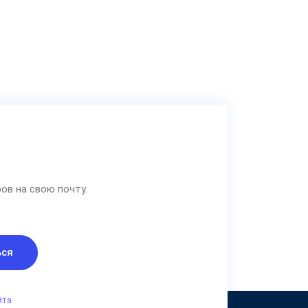
ов на свою почту.
ься
йта