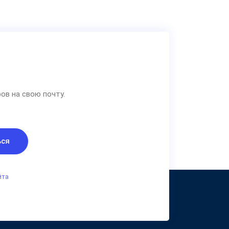
ов на свою почту.
ься
йта