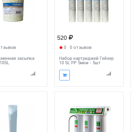
520
отзывов
0
0 отзывов
сменная засыпка
Набор картриджей Гейзер
10SL
10 SL PP 5мкм - 5шт