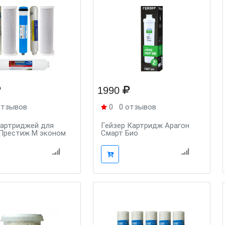
1990
отзывов
0
0 отзывов
картриджей для
Гейзер Картридж Арагон
 Престиж М эконом
Смарт Био