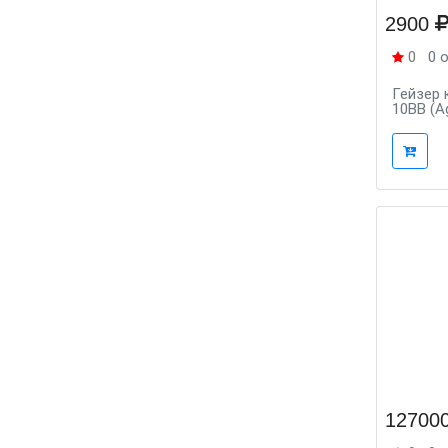
2900
0
0 
Гейзер 
10BB (A
12700