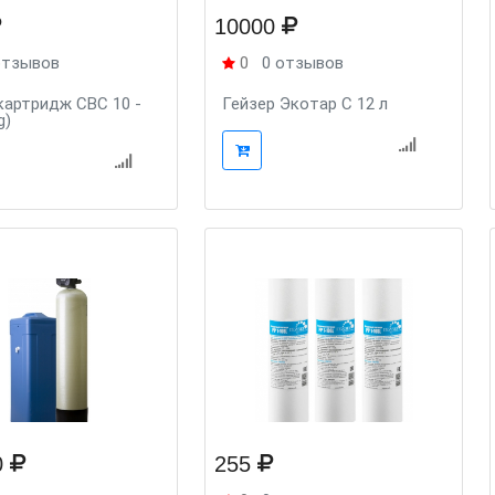
10000
отзывов
0
0 отзывов
картридж CBC 10 -
Гейзер Экотар C 12 л
g)
0
255