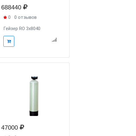
688440
0
0 отзывов
Гейзер RO 3x8040
47000