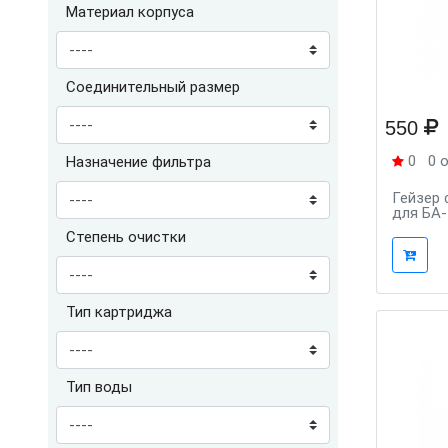
Материал корпуса
Соединительный размер
550
0
0 
Назначение фильтра
Гейзер 
для БА-
Степень очистки
Тип картриджа
Тип воды