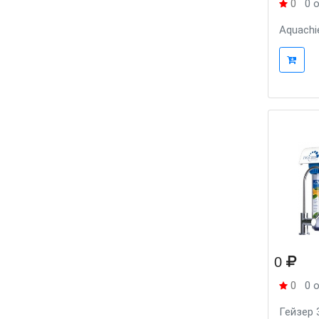
0
0 
Aquachi
0
0
0 
Гейзер 