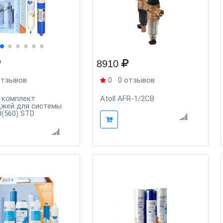
8910
отзывов
0
0 отзывов
 комплект
Atoll AFR-1/2CB
джей для системы
0(560) STD