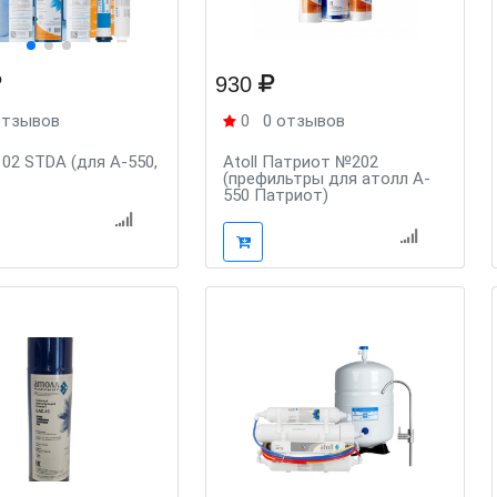
930
отзывов
0
0 отзывов
102 STDA (для A-550,
Atoll Патриот №202
(префильтры для атолл A-
550 Патриот)