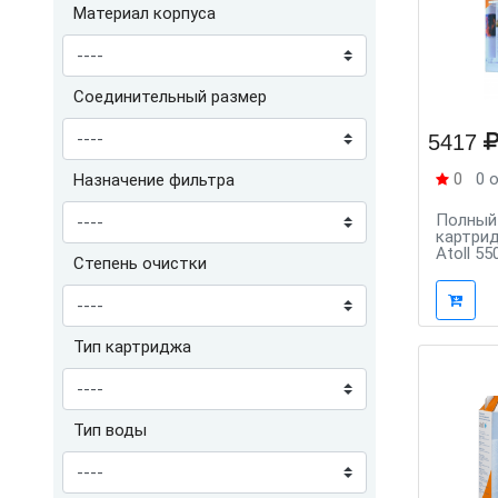
Материал корпуса
Соединительный размер
5417
0
0 
Назначение фильтра
Полный
картри
Atoll 55
Степень очистки
Тип картриджа
Тип воды