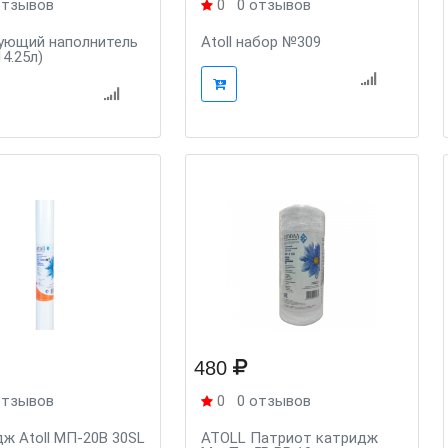
отзывов
0
0 отзывов
ующий наполнитель
Atoll набор №309
14.25л)
480
отзывов
0
0 отзывов
ж Atoll МП-20В 30SL
ATOLL Патриот катридж