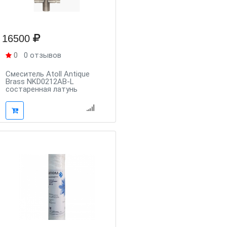
16500
0
0 отзывов
Смеситель Atoll Antique
Brass NKD0212AB-L
состаренная латунь