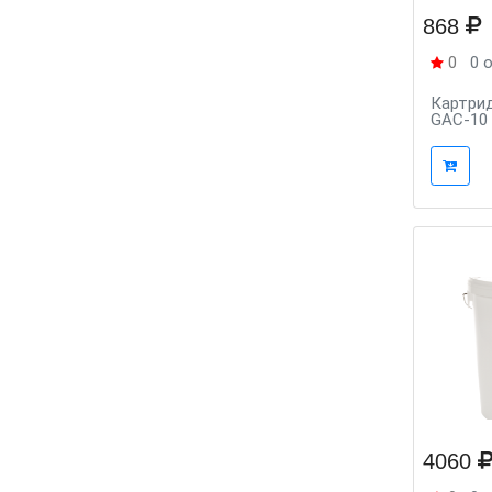
868
0
0 
Картри
GAC-10 
4060