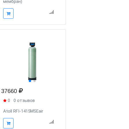
мембран)
37660
0
0 отзывов
Atoll RFI-1415MSEair