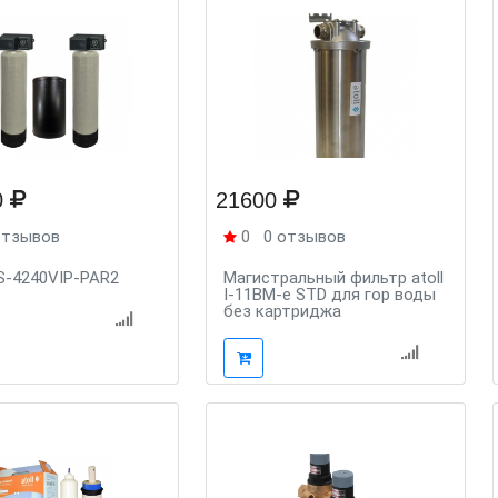
0
21600
отзывов
0
0 отзывов
FS-4240VIP-PAR2
Магистральный фильтр atoll
I-11BM-e STD для гор воды
без картриджа