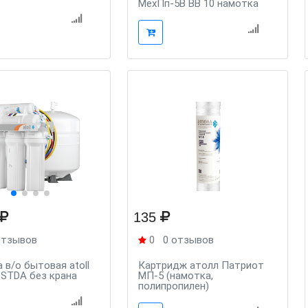
МехПп-5В ВВ 10 намотка
135
отзывов
0
0 отзывов
 в/о бытовая atoll
Картридж атолл Патриот
STDA без крана
МП-5 (намотка,
полипропилен)