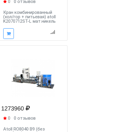
0
0 отзывов
Кран комбинированный
(хол/гор + питьевая) atoll
K2070712ST-L мат.никель
1273960
0
0 отзывов
Atoll RO8040 B9 (без