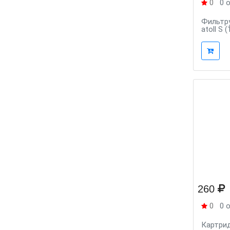
0
0 
Фильтр
atoll S (
260
0
0 
Картрид