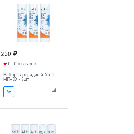
230
0
0 отзывов
Набор картриджей Atoll
МП-5В - 3шт