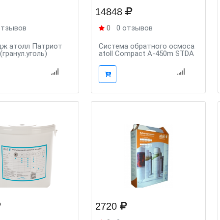
14848
отзывов
0
0 отзывов
дж атолл Патриот
Система обратного осмоса
(гранул.уголь)
atoll Compact A-450m STDA
2720