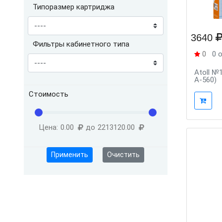
Типоразмер картриджа
3640
Фильтры кабинетного типа
0
0 
Atoll №
A-560)
Стоимость
Цена:
0.00
до
2213120.00
Применить
Очистить