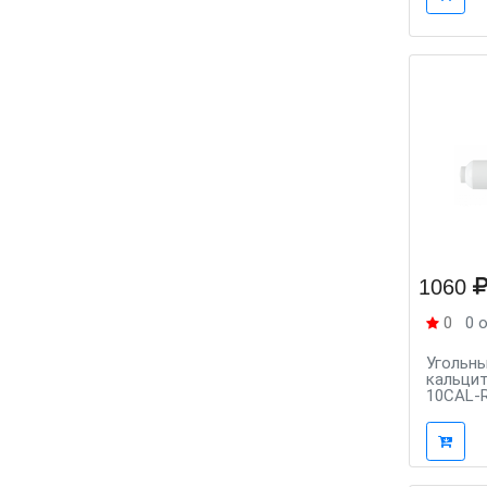
1060
0
0 
Угольны
кальцито
10CAL-