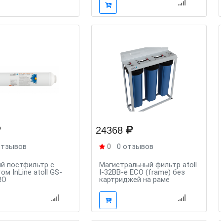
24368
отзывов
0
0 отзывов
й постфильтр с
Магистральный фильтр atoll
м InLine atoll GS-
I-32BB-e ECO (frame) без
RO
картриджей на раме