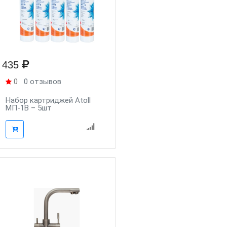
435
0
0 отзывов
Набор картриджей Atoll
МП-1В – 5шт