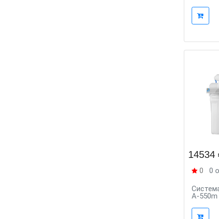
14534
0
0 
Система
A-550m 