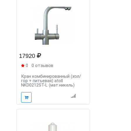
17920
0
0 отзывов
Кран комбинированный (хол/
гор + питьевая) atoll
NKD0212ST-L (мат.никель)