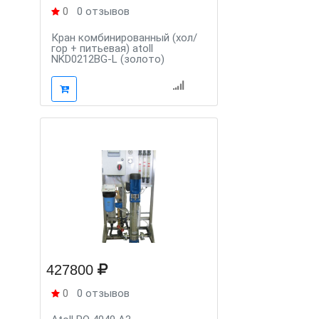
0
0 отзывов
Кран комбинированный (хол/
гор + питьевая) atoll
NKD0212BG-L (золото)
427800
0
0 отзывов