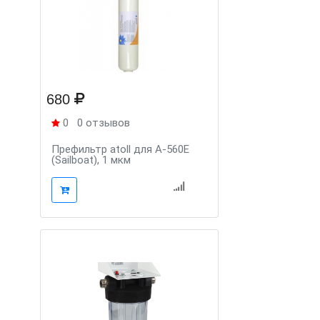
680
0
0 отзывов
Префильтр atoll для A-560E
(Sailboat), 1 мкм