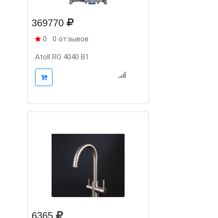
369770
0
0 отзывов
Atoll RO 4040 B1
6365