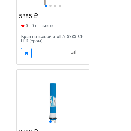
5885
0
0 отзывов
Кран питьевой atoll A-8883-CP
LED (хром)