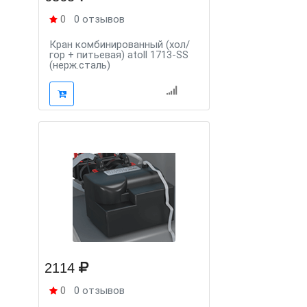
0
0 отзывов
Кран комбинированный (хол/
гор + питьевая) atoll 1713-SS
(нерж.сталь)
2114
0
0 отзывов