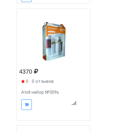
4370
0
0 отзывов
Atoll набор №309s