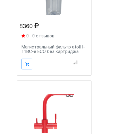
8360
0
0 отзывов
Магистральный фильтр atoll I-
11BC-e ECO без картриджа