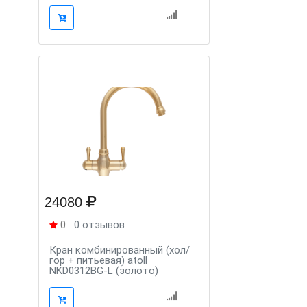
24080
0
0 отзывов
Кран комбинированный (хол/
гор + питьевая) atoll
NKD0312BG-L (золото)