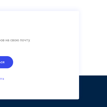
ов на свою почту.
ься
йта