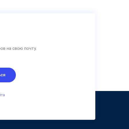
ов на свою почту.
ься
йта