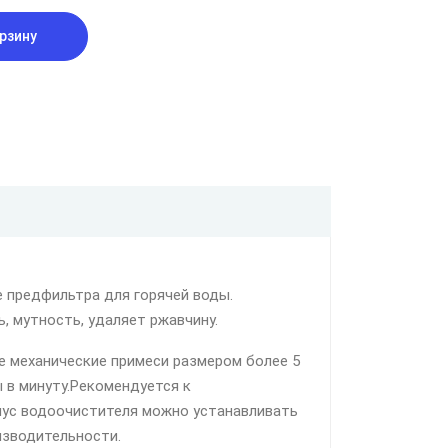
рзину
 предфильтра для горячей воды.
ь, мутность, удаляет ржавчину.
е механические примеси размером более 5
 в минуту.Рекомендуется к
рпус водоочистителя можно устанавливать
изводительности.