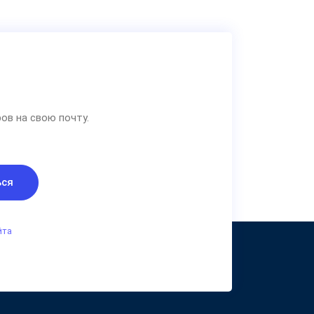
ов на свою почту.
ься
йта