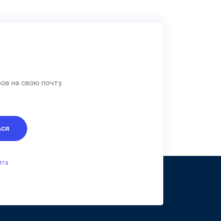
ов на свою почту.
ься
йта