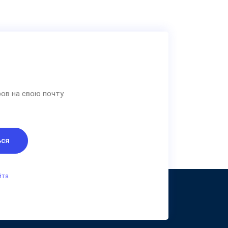
ов на свою почту.
ься
йта