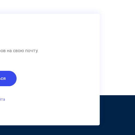
ов на свою почту.
ься
йта