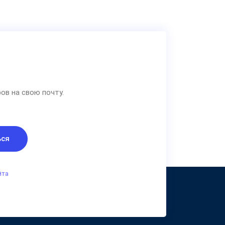
ов на свою почту.
ься
йта