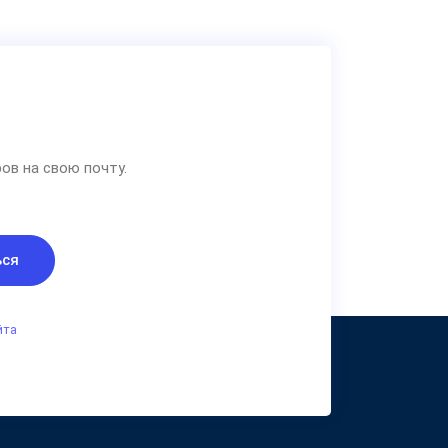
ов на свою почту.
ься
йта