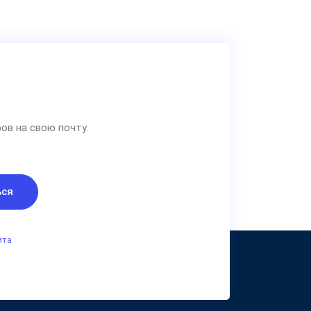
ов на свою почту.
ься
йта