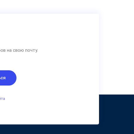
ов на свою почту.
ься
йта