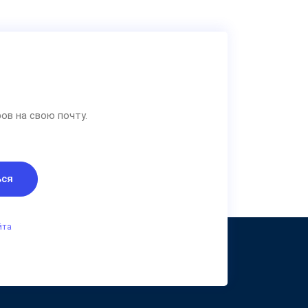
ов на свою почту.
ься
йта