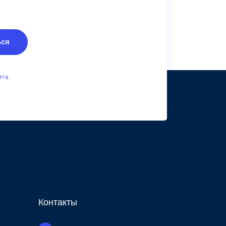
ься
йта
Контакты