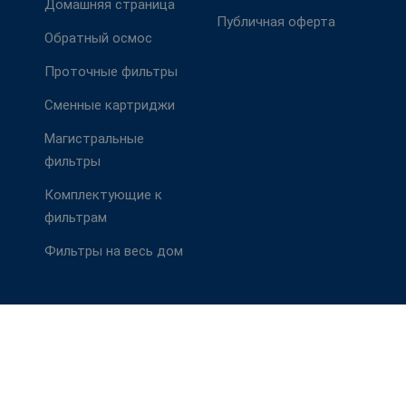
Домашняя страница
Публичная оферта
Обратный осмос
Проточные фильтры
Сменные картриджи
Магистральные
фильтры
Комплектующие к
фильтрам
Фильтры на весь дом
63)279-64-00, 8(928)279-68-00. Режим работы пн.-сб. с 9:00 до