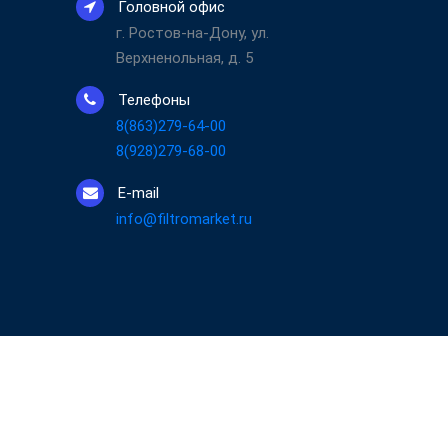
Головной офис
г. Ростов-на-Дону, ул.
Верхненольная, д. 5
Телефоны
8(863)279-64-00
8(928)279-68-00
E-mail
info@filtromarket.ru
 18:00 воскресенье выходной