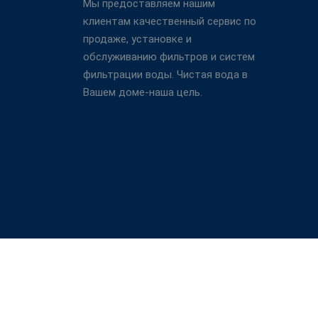
Мы предоставляем нашим
клиентам качественный сервис по
продаже, установке и
обслуживанию фильтров и систем
фильтрации воды. Чистая вода в
Вашем доме-наша цель.
Есть вопросы? Звоните: 8(8