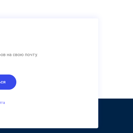
ов на свою почту.
ься
йта