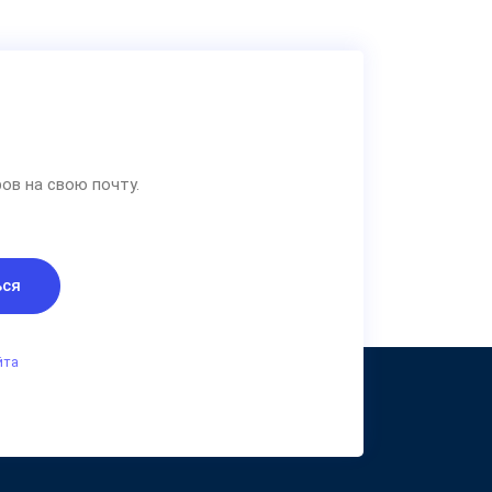
ов на свою почту.
ься
йта