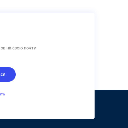
ов на свою почту.
ься
йта