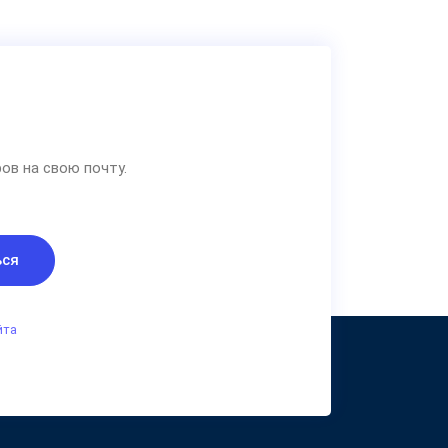
ов на свою почту.
ься
йта