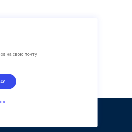
ов на свою почту.
ься
йта