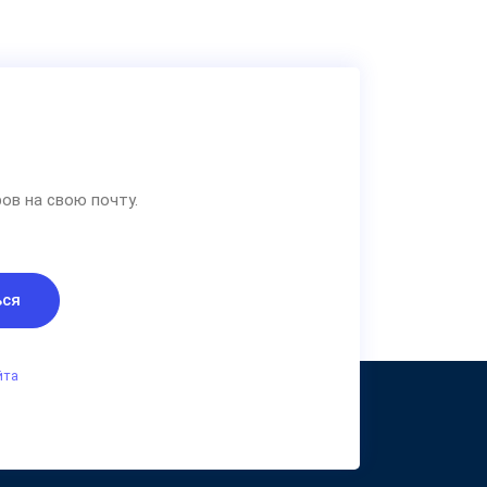
ов на свою почту.
ься
йта