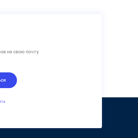
ов на свою почту.
ься
йта