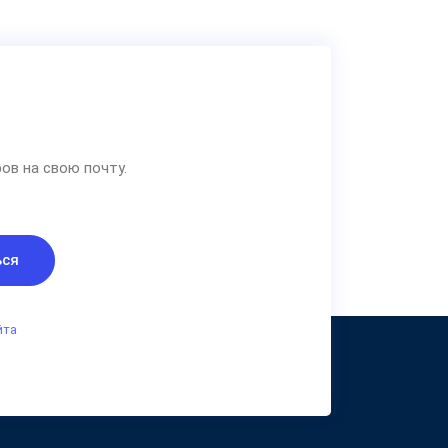
ов на свою почту.
ься
йта