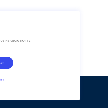
ов на свою почту.
ься
йта