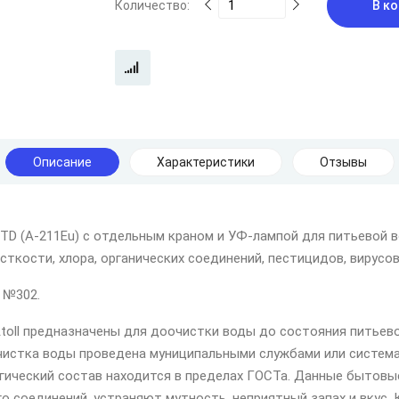
Количество:
В ко
Описание
Характеристики
Отзывы
STD (A-211Eu) с отдельным краном и УФ-лампой для питьевой 
сткости, хлора, органических соединений, пестицидов, вирусов
 №302.
oll предназначены для доочистки воды до состояния питьево
чистка воды проведена муниципальными службами или системам
логический состав находится в пределах ГОСТа. Данные быт
его соединений, устраняют мутность, неприятный запах и вкус.