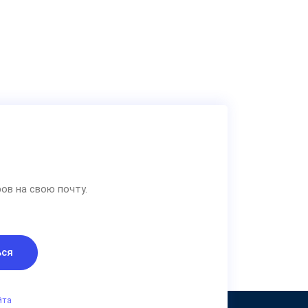
ов на свою почту.
ься
йта