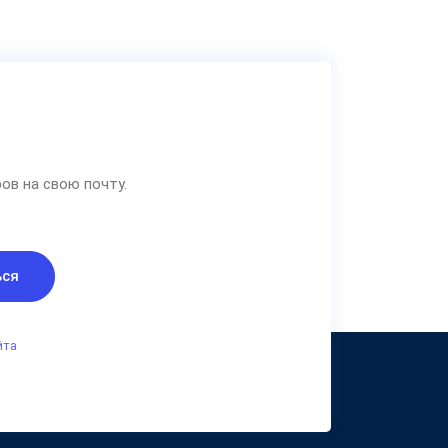
ов на свою почту.
ься
йта