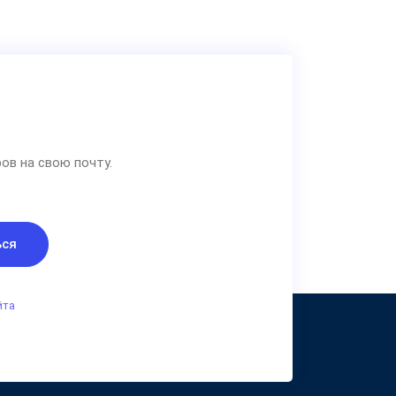
ов на свою почту.
ься
йта