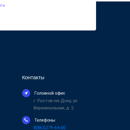
йта
Контакты
Головной офис
г. Ростов-на-Дону, ул.
Верхненольная, д. 5
Телефоны
8(863)279-64-00