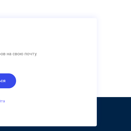
ов на свою почту.
ься
йта