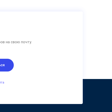
ов на свою почту.
ься
йта