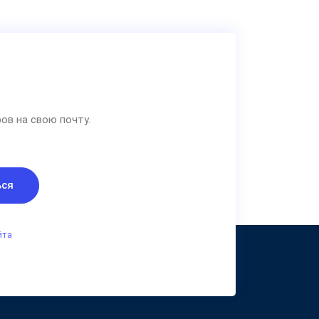
ов на свою почту.
ься
йта