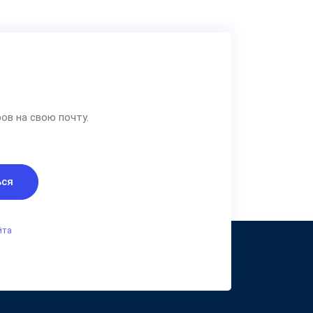
ов на свою почту.
ься
йта