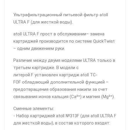
Ультрафильтрационный питьевой фильтр atoll
ULTRA F (для жесткой воды).
atoll ULTRA F прост в обслуживании– замена
картриджей производится по системе QuickTwist
– одним движением руки.
Различие между двумя моделями ULTRA только в
третьем картридже. В модели с
литерой F установлен картридж atoll TC-
FOF обладающий дополнительной функцией –
предотвращения образования накипи за счет
связывания ионов кальция (Ca²⁺) и магния (Mg²⁺).
Сменные элементы:
- Набор картриджей atoll №313F (для atoll ULTRA F
для жесткой воды), в состав которого входят: