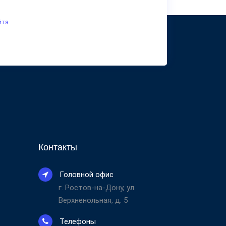
йта
Контакты
Головной офис
г. Ростов-на-Дону, ул.
Верхненольная, д. 5
Телефоны