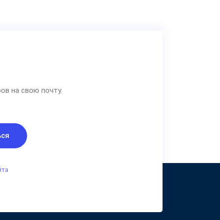
ов на свою почту.
ься
йта